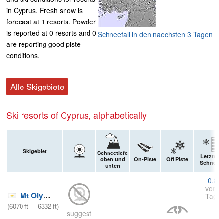
in Cyprus. Fresh snow is
forecast at 1 resorts. Powder
is reported at 0 resorts and 0
Schneefall in den naechsten 3 Tagen
are reporting good piste
conditions.
Alle Skigebiete
Ski resorts of Cyprus, alphabetically
Skigebiet
Schneetiefe
Letzter
oben und
On-Piste
Off Piste
Schnee
unten
0.8
vor 
Mt Olympus
Tag
(
6070
ft
—
6332
ft
)
suggest