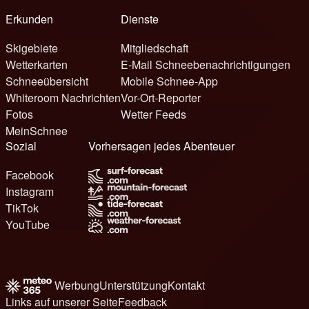
Erkunden
Dienste
Skigebiete
Mitgliedschaft
Wetterkarten
E-Mail Schneebenachrichtigungen
Schneeübersicht
Mobile Schnee-App
Whiteroom Nachrichten
Vor-Ort-Reporter
Fotos
Wetter Feeds
MeinSchnee
Sozial
Vorhersagen jedes Abenteuer
Facebook
Instagram
TikTok
YouTube
Werbung
Unterstützung
Kontakt
Links auf unserer Seite
Feedback