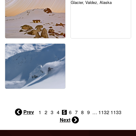
Prev
1
2
3
4
5
6
7
8
9
…
1132
1133
Next