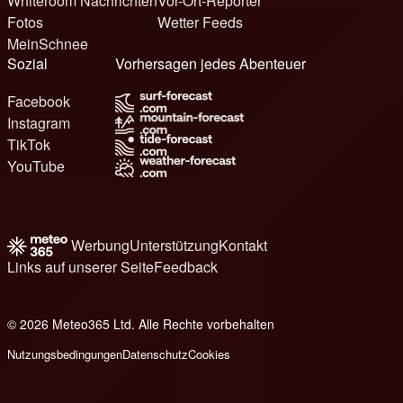
Whiteroom Nachrichten
Vor-Ort-Reporter
Fotos
Wetter Feeds
MeinSchnee
Sozial
Vorhersagen jedes Abenteuer
Facebook
Instagram
TikTok
YouTube
Werbung
Unterstützung
Kontakt
Links auf unserer Seite
Feedback
© 2026 Meteo365 Ltd. Alle Rechte vorbehalten
6
Nutzungsbedingungen
Datenschutz
Cookies