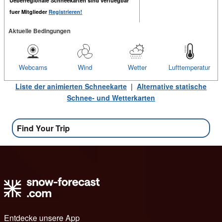
Ueberregionale Schneekarten sind verfuegbar
fuer Mitglieder
Registrieren!
Aktuelle Bedingungen
Webcams
Wind
Wetter
Lufttemperatur
Liste der animierten Schneekarte
|
Alternative statische
Schnee- und Wetterkarten
Find Your Trip
Entdecke unsere App