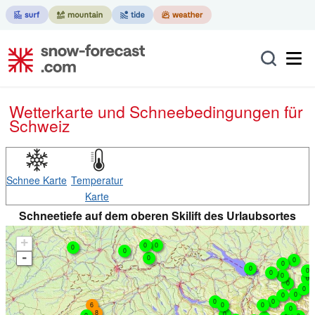
Wetterkarte und Schneebedingungen für
Schweiz
Schnee Karte
Temperatur
Karte
Schneetiefe auf dem oberen Skilift des Urlaubsortes
+
0
0
0
0
-
0
0
0
0
0
0
0
0
0
0
0
0
0
0
6
0
0
0
8
0