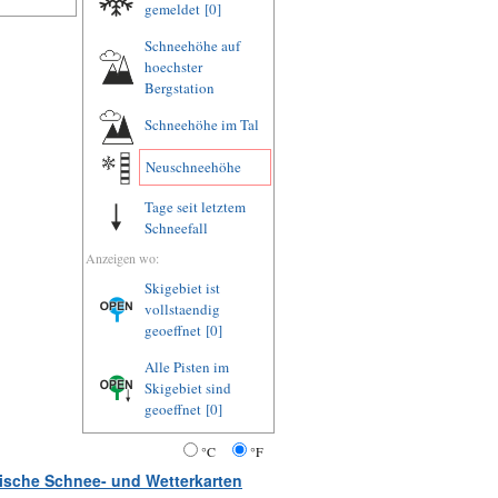
gemeldet
[0]
Schneehöhe auf
hoechster
Bergstation
Schneehöhe im Tal
Neuschneehöhe
Tage seit letztem
Schneefall
Anzeigen wo:
Skigebiet ist
vollstaendig
geoeffnet
[0]
Alle Pisten im
Skigebiet sind
geoeffnet
[0]
°C
°F
atische Schnee- und Wetterkarten