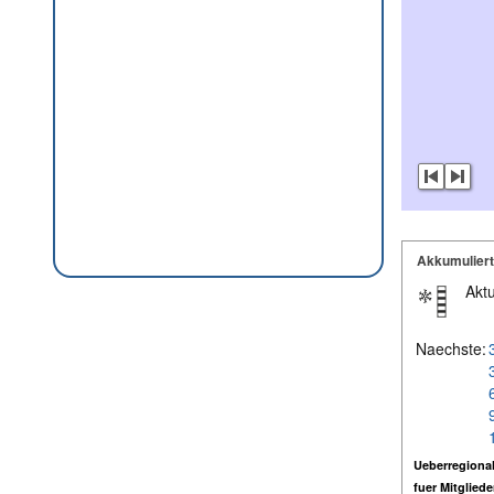
Akkumulier
Aktu
Naechste:
Ueberregional
fuer Mitglied