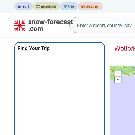
Wett
Find Your Trip
+
-