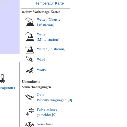
Temperatur Karte
weitere Vorhersage-Karten
Wetter (Oberste
Liftstation)
Wetter
(MIttelstation)
Wetter (Talstation)
Wind
Wolke
Ubermittelte
Schneebedingungen
emperatur
Gute
Pistenbedingungen
[0]
Pulverschnee
gemeldet
[0]
Neuschnee