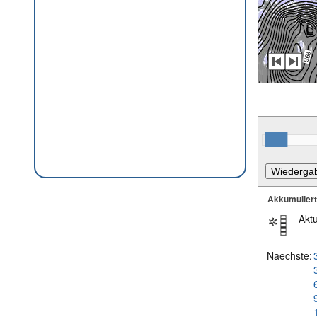
Akkumulier
Aktu
Naechste: