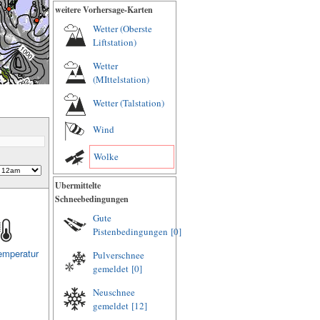
weitere Vorhersage-Karten
Wetter (Oberste
Liftstation)
Wetter
(MIttelstation)
Wetter (Talstation)
Wind
Wolke
Ubermittelte
Schneebedingungen
Gute
Pistenbedingungen
[0]
emperatur
Pulverschnee
gemeldet
[0]
Neuschnee
gemeldet
[12]