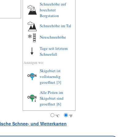
Schneehöhe auf
hoechster
Bergstation
Schneehöhe im Tal
Neuschneehöhe
Tage seit letztem
Schneefall
Anzeigen wo:
Skigebiet ist
vollstaendig
geoeffnet
[3]
Alle Pisten im
Skigebiet sind
geoeffnet
[6]
°C
°F
atische Schnee- und Wetterkarten