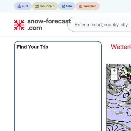
Wette
Find Your Trip
+
-