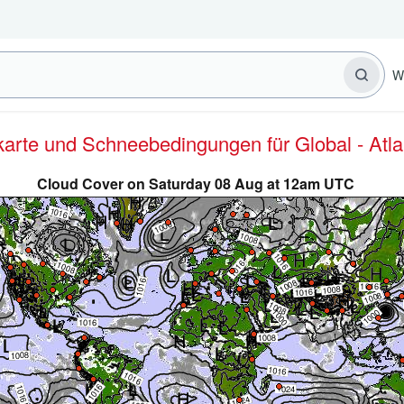
W
rkarte und Schneebedingungen für Global - Atla
Cloud Cover on Saturday 08 Aug at 12am UTC