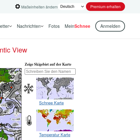
Premium erhalten
Maßeinheiten ändern
etter
Nachrichten
Fotos
Mein
Schnee
Anmelden
ntic View
Zeige Skigebiet auf der Karte
Schnee Karte
Temperatur Karte