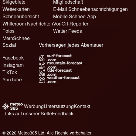
Skigebiete
Mitgliedschaft
Wetterkarten
E-Mail Schneebenachrichtigungen
Schneeübersicht
Mobile Schnee-App
Whiteroom Nachrichten
Vor-Ort-Reporter
Fotos
Wetter Feeds
MeinSchnee
Sozial
Vorhersagen jedes Abenteuer
Facebook
Instagram
TikTok
YouTube
Werbung
Unterstützung
Kontakt
Links auf unserer Seite
Feedback
© 2026 Meteo365 Ltd. Alle Rechte vorbehalten
6