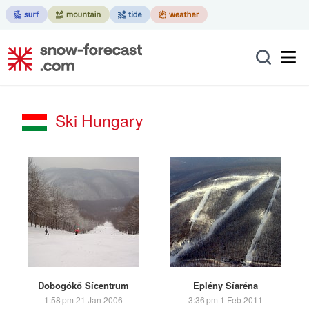
Ski Hungary
Dobogókő Sícentrum
Eplény Síaréna
1:58 pm 21 Jan 2006
3:36 pm 1 Feb 2011