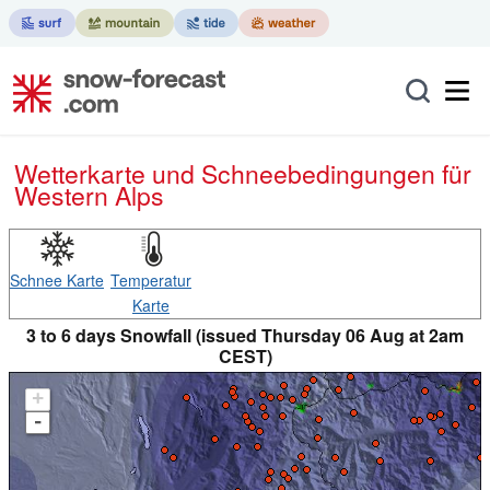
Wetterkarte und Schneebedingungen für
Western Alps
Schnee Karte
Temperatur
Karte
3 to 6 days Snowfall (issued Thursday 06 Aug at 2am
CEST)
+
-