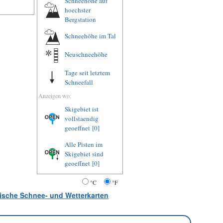
Schneehöhe auf
hoechster
Bergstation
Schneehöhe im Tal
Neuschneehöhe
Tage seit letztem
Schneefall
Anzeigen wo:
Skigebiet ist
vollstaendig
geoeffnet
[0]
Alle Pisten im
Skigebiet sind
geoeffnet
[0]
°C
°F
atische Schnee- und Wetterkarten