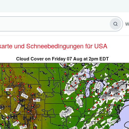
W
erkarte und Schneebedingungen für USA
Cloud Cover on Friday 07 Aug at 2pm EDT