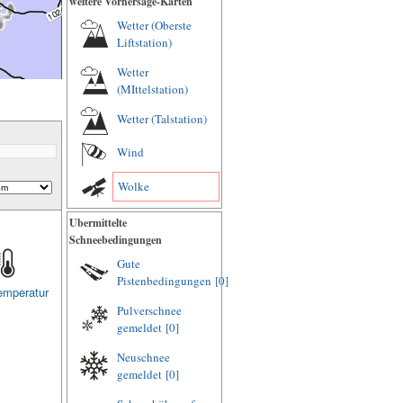
weitere Vorhersage-Karten
Wetter (Oberste
Liftstation)
Wetter
(MIttelstation)
Wetter (Talstation)
Wind
Wolke
Ubermittelte
Schneebedingungen
Gute
Pistenbedingungen
[0]
emperatur
Pulverschnee
gemeldet
[0]
Neuschnee
gemeldet
[0]