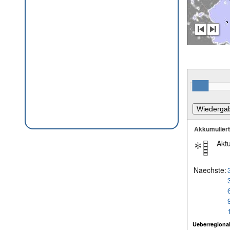
Akkumulier
Aktu
Naechste:
Ueberregional