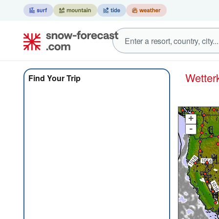
Wett
Find Your Trip
+
-