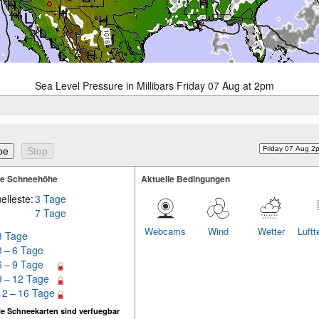
Sea Level Pressure in Millibars Friday 07 Aug at 2pm
te Schneehöhe
Aktuelle Bedingungen
elleste:
3 Tage
7 Tage
Webcams
Wind
Wetter
Luftt
3 Tage
3 – 6 Tage
6 – 9 Tage
9 – 12 Tage
12 – 16 Tage
e Schneekarten sind verfuegbar